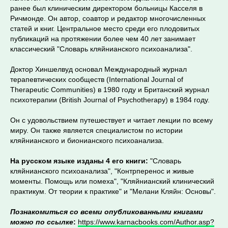
ранее был клиническим директором больницы Касселя в
Ричмонде. Он автор, соавтор и редактор многочисленных
статей и книг. Центральное место среди его плодовитых
публикаций на протяжении более чем 40 лет занимает
классический "Словарь кляйнианского психоанализа".
Доктор Хиншелвуд основал Международный журнал
терапевтических сообществ (International Journal of
Therapeutic Communities) в 1980 году и Британский журнал
психотерапии (British Journal of Psychotherapy) в 1984 году.
Он с удовольствием путешествует и читает лекции по всему
миру. Он также является специалистом по истории
кляйнианского и бионианского психоанализа.
На русском языке изданы 4 его книги:
"Словарь
кляйнианского психоанализа", "Контрперенос и живые
моменты. Помощь или помеха", "Кляйнианский клинический
практикум. От теории к практике" и "Мелани Кляйн: Основы".
Познакомиться со всеми опубликованными книгами
можно по ссылке
:
https://www.karnacbooks.com/Author.asp?