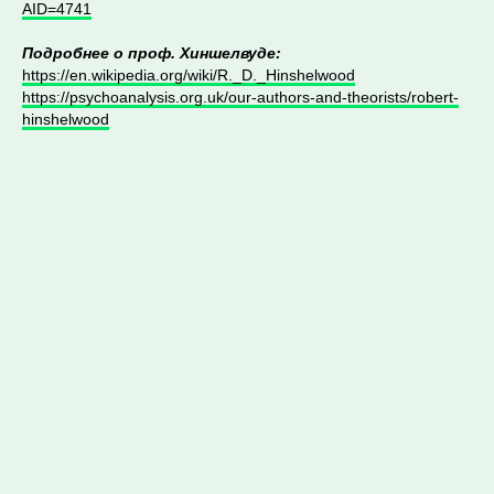
AID=4741
Подробнее о проф. Хиншелвуде:
https://en.wikipedia.org/wiki/R._D._Hinshelwood
https://psychoanalysis.org.uk/our-authors-and-theorists/robert-
hinshelwood